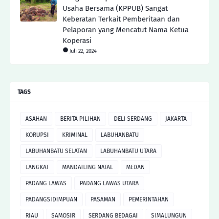
Usaha Bersama (KPPUB) Sangat
Keberatan Terkait Pemberitaan dan
Pelaporan yang Mencatut Nama Ketua
Koperasi
Juli 22, 2024
TAGS
ASAHAN
BERITA PILIHAN
DELI SERDANG
JAKARTA
KORUPSI
KRIMINAL
LABUHANBATU
LABUHANBATU SELATAN
LABUHANBATU UTARA
LANGKAT
MANDAILING NATAL
MEDAN
PADANG LAWAS
PADANG LAWAS UTARA
PADANGSIDIMPUAN
PASAMAN
PEMERINTAHAN
RIAU
SAMOSIR
SERDANG BEDAGAI
SIMALUNGUN