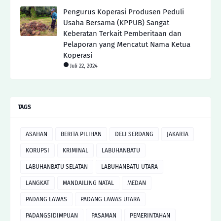
Pengurus Koperasi Produsen Peduli
Usaha Bersama (KPPUB) Sangat
Keberatan Terkait Pemberitaan dan
Pelaporan yang Mencatut Nama Ketua
Koperasi
Juli 22, 2024
TAGS
ASAHAN
BERITA PILIHAN
DELI SERDANG
JAKARTA
KORUPSI
KRIMINAL
LABUHANBATU
LABUHANBATU SELATAN
LABUHANBATU UTARA
LANGKAT
MANDAILING NATAL
MEDAN
PADANG LAWAS
PADANG LAWAS UTARA
PADANGSIDIMPUAN
PASAMAN
PEMERINTAHAN