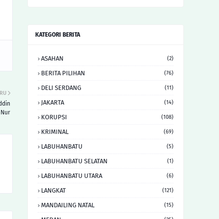
KATEGORI BERITA
ASAHAN
(2)
BERITA PILIHAN
(76)
DELI SERDANG
(11)
ARU
JAKARTA
(14)
ddin
 Nur
KORUPSI
(108)
KRIMINAL
(69)
LABUHANBATU
(5)
LABUHANBATU SELATAN
(1)
LABUHANBATU UTARA
(6)
LANGKAT
(121)
MANDAILING NATAL
(15)