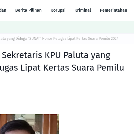
dan
Berita Pilihan
Korupsi
Kriminal
Pemerintahan
uta yang Diduga “SUNAT” Honor Petugas Lipat Kertas Suara Pemilu 2024
Sekretaris KPU Paluta yang
gas Lipat Kertas Suara Pemilu