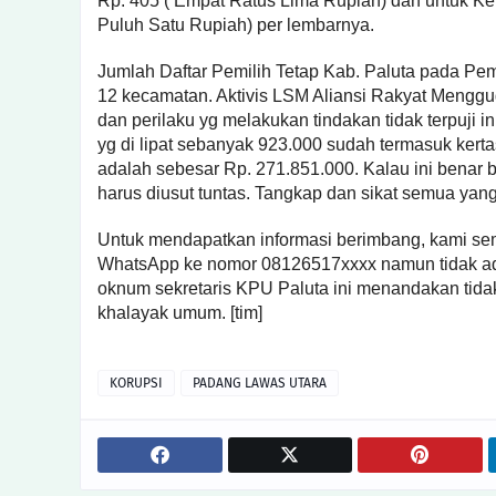
Rp. 405 ( Empat Ratus Lima Rupiah) dan untuk Ke
Puluh Satu Rupiah) per lembarnya.
Jumlah Daftar Pemilih Tetap Kab. Paluta pada Pem
12 kecamatan. Aktivis LSM Aliansi Rakyat Meng
dan perilaku yg melakukan tindakan tidak terpuji ini
yg di lipat sebanyak 923.000 sudah termasuk kert
adalah sebesar Rp. 271.851.000. Kalau ini benar
harus diusut tuntas. Tangkap dan sikat semua yang 
Untuk mendapatkan informasi berimbang, kami sem
WhatsApp ke nomor 08126517xxxx namun tidak a
oknum sekretaris KPU Paluta ini menandakan tidak
khalayak umum. [tim]
KORUPSI
PADANG LAWAS UTARA