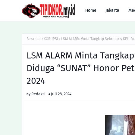
Home
Jakarta
Me
Beranda
KORUPSI
LSM ALARM Minta Tangkap Sekretaris KPU Pal
LSM ALARM Minta Tangkap 
Diduga “SUNAT” Honor Petu
2024
Redaksi
Juli 28, 2024