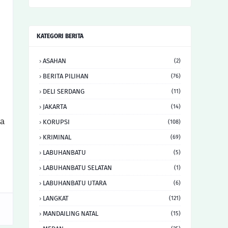
KATEGORI BERITA
ASAHAN
(2)
BERITA PILIHAN
(76)
DELI SERDANG
(11)
JAKARTA
(14)
ya
KORUPSI
(108)
KRIMINAL
(69)
LABUHANBATU
(5)
LABUHANBATU SELATAN
(1)
LABUHANBATU UTARA
(6)
LANGKAT
(121)
MANDAILING NATAL
(15)