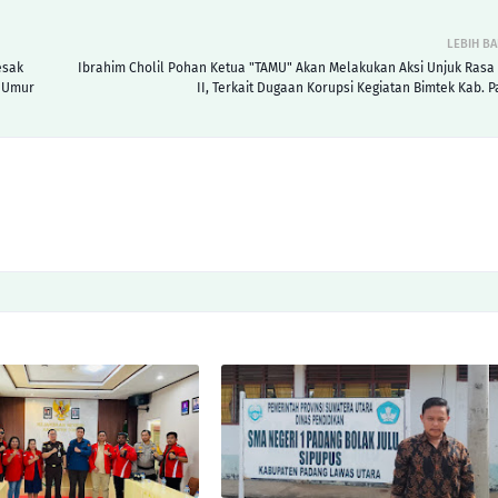
LEBIH B
esak
Ibrahim Cholil Pohan Ketua "TAMU" Akan Melakukan Aksi Unjuk Rasa J
h Umur
II, Terkait Dugaan Korupsi Kegiatan Bimtek Kab. P