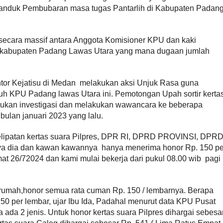
panduk Pembubaran masa tugas Pantarlih di Kabupaten Padan
secara massif antara Anggota Komisioner KPU dan kaki
 kabupaten Padang Lawas Utara yang mana dugaan jumlah
or Kejatisu di Medan melakukan aksi Unjuk Rasa guna
buh KPU Padang lawas Utara ini. Pemotongan Upah sortir kerta
akukan investigasi dan melakukan wawancara ke beberapa
 bulan januari 2023 yang lalu.
n Pelipatan kertas suara Pilpres, DPR RI, DPRD PROVINSI, DPR
dia dan kawan kawannya hanya menerima honor Rp. 150 pe
mat 26/72024 dan kami mulai bekerja dari pukul 08.00 wib pagi
 rumah,honor semua rata cuman Rp. 150 / lembarnya. Berapa
 150 per lembar, ujar Ibu Ida, Padahal menurut data KPU Pusat
a ada 2 jenis. Untuk honor kertas suara Pilpres dihargai sebesa