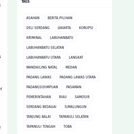
TAGS
g
ASAHAN
BERITA PILIHAN
DELI SERDANG
JAKARTA
KORUPSI
KRIMINAL
LABUHANBATU
LABUHANBATU SELATAN
s
LABUHANBATU UTARA
LANGKAT
MANDAILING NATAL
MEDAN
PADANG LAWAS
PADANG LAWAS UTARA
D
PADANGSIDIMPUAN
PASAMAN
r
PEMERINTAHAN
RIAU
SAMOSIR
SERDANG BEDAGAI
SIMALUNGUN
TANJUNG BALAI
TAPANULI SELATAN
TAPANULI TENGAH
TOBA
r