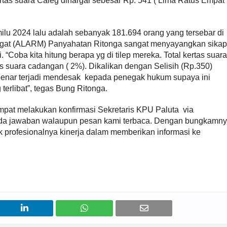
rtas suara Caleg dihargai sebesar Rp. 541 ( Lima Ratus Empat
ilu 2024 lalu adalah sebanyak 181.694 orang yang tersebar di
gugat (ALARM) Panyahatan Ritonga sangat menyayangkan sikap
. “Coba kita hitung berapa yg di tilep mereka. Total kertas suara
as suara cadangan ( 2%). Dikalikan dengan Selisih (Rp.350)
 benar terjadi mendesak kepada penegak hukum supaya ini
terlibat”, tegas Bung Ritonga.
pat melakukan konfirmasi Sekretaris KPU Paluta via
da jawaban walaupun pesan kami terbaca. Dengan bungkamn
 profesionalnya kinerja dalam memberikan informasi ke