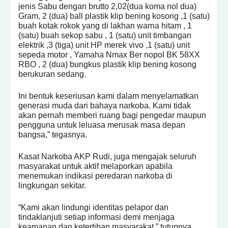
jenis Sabu dengan brutto 2,02(dua koma nol dua)
Gram, 2 (dua) ball plastik klip bening kosong ,1 (satu)
buah kotak rokok yang di lakhan warna hitam , 1
(satu) buah sekop sabu , 1 (satu) unit timbangan
elektrik ,3 (tiga) unit HP merek vivo ,1 (satu) unit
sepeda motor , Yamaha Nmax Ber nopol BK 58XX
RBO , 2 (dua) bungkus plastik klip bening kosong
berukuran sedang.
Ini bentuk keseriusan kami dalam menyelamatkan
generasi muda dari bahaya narkoba. Kami tidak
akan pernah memberi ruang bagi pengedar maupun
pengguna untuk leluasa merusak masa depan
bangsa,” tegasnya.
Kasat Narkoba AKP Rudi, juga mengajak seluruh
masyarakat untuk aktif melaporkan apabila
menemukan indikasi peredaran narkoba di
lingkungan sekitar.
“Kami akan lindungi identitas pelapor dan
tindaklanjuti setiap informasi demi menjaga
keamanan dan ketertiban masyarakat,” tutupnya.