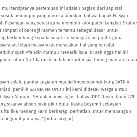
ui terciptanya pertemuan ini adalah bagian dari aspirasi
n sosok pemimpin yang mereka idamkan bahwa bapak H. Syah
alah Pasangan yang serasi guna memipin kabupaten Langkat 5 tahu
 simpati di barengi momen tertentu sebagai dasar untuk
ng berkembang kepada sosok itu sebagai isue politik guna
yarakat tetapi masyarakat merasakan hal yang bersifat
dulur syah Afandin mampu menarik isue itu sehingga hal ini
pada cabup No 1 karna isue tak berpotensial terang mantan ketua
nsyah selalu panitia kegiatan maulid khusus pendukung SATRIA
jadi pemilih SATRIA No Urut 1 ini kami didesak warga untuk
Syah Afandin. SH dalam investigasi bahwa DPT Dusun Kami 279
 sisanya absen pikir pikir dulu. Kwala begumit sebagian
na itu jika menang kami berharap. perhatian untuk membangun
a begumit pintanya.*(putra siregar)