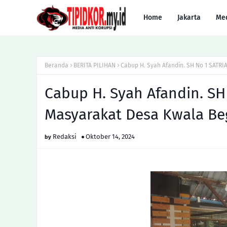
Home
Jakarta
Me
Beranda
BERITA PILIHAN
Cabup H. Syah Afandin. SH No 1 SATRI
Cabup H. Syah Afandin. SH
Masyarakat Desa Kwala Be
Redaksi
Oktober 14, 2024