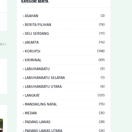
KATEGORI BERITA
ASAHAN
(2)
BERITA PILIHAN
(76)
DELI SERDANG
(11)
JAKARTA
(14)
ARU
KORUPSI
(108)
KRIMINAL
(69)
LABUHANBATU
(5)
LABUHANBATU SELATAN
(1)
LABUHANBATU UTARA
(6)
LANGKAT
(121)
MANDAILING NATAL
(15)
MEDAN
(25)
PADANG LAWAS
(28)
PADANG LAWAS UTARA
(24)