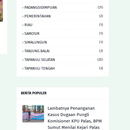
PADANGSIDIMPUAN
(21)
PEMERINTAHAN
(2)
RIAU
(1)
SAMOSIR
(1)
SIMALUNGUN
(1)
TANJUNG BALAI
(2)
TAPANULI SELATAN
(25)
TAPANULI TENGAH
(3)
BERITA POPULER
Lambatnya Penanganan
Kasus Dugaan Pungli
Komisioner KPU Palas, BPM
Sumut Menilai Kejari Palas