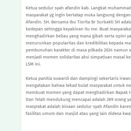
Ketua sedulur syah afandin kab. Langkat muhammad m
masyarakat yg ingin bertatap muka langsung denga
Afandin. SH. Bersama Ibu Tiorita Br Surbakti SH ad
kedepan sehingga keyakinan itu me. Buat masyarakat
menghadirkan beliau yang mana gibah serta opini ya
menurunkan popularitas dan kredibilitas kepada mas
pembunuhan karakter di masa pilkada 2024 namun se
menjadi momen solidaritas aksi simpatisan masal ke
LSM ini.
Ketua panitia suwardi dan dampingi sekertaris irwa
mengatakan bahwa tekad bulat masyarakat untuk men
membuat momen yang dapat menghadirkan Bapak H. 
Dan Telah mendukung mencapai adalah 269 orang yang
masyrakat adalah binaan sedulur syah Afandin kare
fasilitas umum dan masjid atau yang lain didesa kwal