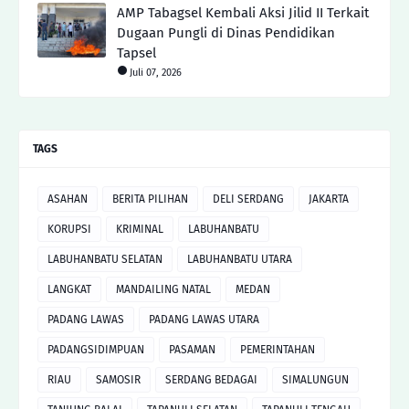
AMP Tabagsel Kembali Aksi Jilid II Terkait
Dugaan Pungli di Dinas Pendidikan
Tapsel
Juli 07, 2026
TAGS
ASAHAN
BERITA PILIHAN
DELI SERDANG
JAKARTA
KORUPSI
KRIMINAL
LABUHANBATU
LABUHANBATU SELATAN
LABUHANBATU UTARA
LANGKAT
MANDAILING NATAL
MEDAN
PADANG LAWAS
PADANG LAWAS UTARA
PADANGSIDIMPUAN
PASAMAN
PEMERINTAHAN
RIAU
SAMOSIR
SERDANG BEDAGAI
SIMALUNGUN