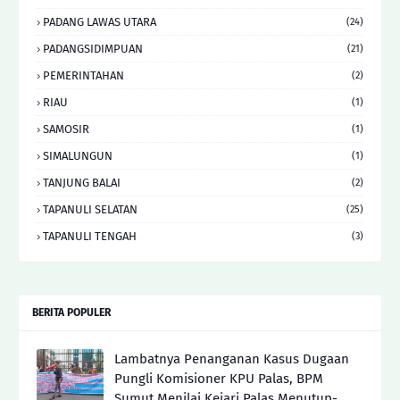
PADANG LAWAS UTARA
(24)
PADANGSIDIMPUAN
(21)
PEMERINTAHAN
(2)
RIAU
(1)
SAMOSIR
(1)
SIMALUNGUN
(1)
TANJUNG BALAI
(2)
TAPANULI SELATAN
(25)
TAPANULI TENGAH
(3)
BERITA POPULER
Lambatnya Penanganan Kasus Dugaan
Pungli Komisioner KPU Palas, BPM
Sumut Menilai Kejari Palas Menutup-